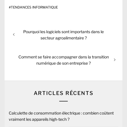
#
TENDANCES INFORMATIQUE
Navigation
Previous
Pourquoi les logiciels sont importants dans le
de
post:
secteur agroalimentaire ?
l’article
Next
Comment se faire accompagner dans la transition
post:
numérique de son entreprise ?
ARTICLES RÉCENTS
Calculette de consommation électrique : combien coûtent
vraiment les appareils high-tech ?