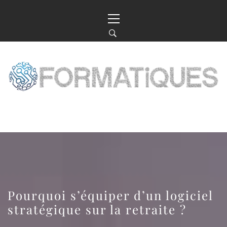
Skip
Primary
to
Menu
content
LE WEB, LA TECH, L’INFO : TOUT
COMMENCE ICI
Pourquoi s’équiper d’un logiciel
stratégique sur la retraite ?