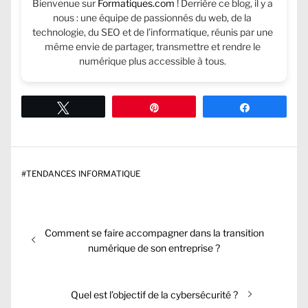
Bienvenue sur
Formatiques.com
! Derrière ce blog, il y a
nous : une équipe de passionnés du web, de la
technologie, du SEO et de l’informatique, réunis par une
même envie de partager, transmettre et rendre le
numérique plus accessible à tous.
Tweetez
Épingle
Partagez
#
TENDANCES INFORMATIQUE
Navigation
Previous
Comment se faire accompagner dans la transition
de
post:
numérique de son entreprise ?
l’article
Next
Quel est l’objectif de la cybersécurité ?