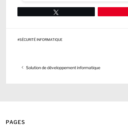
Tweetez
#
SÉCURITÉ INFORMATIQUE
Navigation
Previous
de
Solution de développement informatique
post:
l’article
PAGES