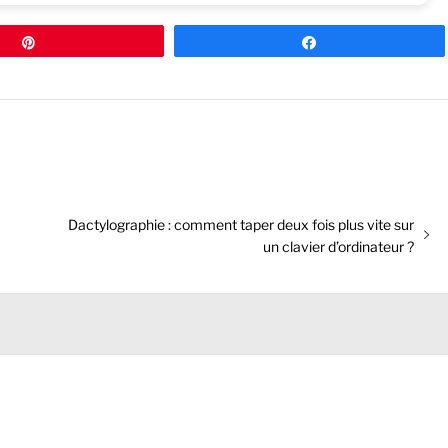
Épingle
Partagez
Next
Dactylographie : comment taper deux fois plus vite sur
post:
un clavier d’ordinateur ?