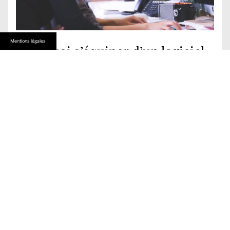
Mentions légales
Pourquoi s’équiper d’un logiciel
stratégique sur la retraite ?
Temps de lecture :
2
minutes
Dans un cadre professionnel, les solutions numériques
permettent de répondre à différents enjeux. Quel que soit le
secteur concerné, elles veillent au bon fonctionnement des
services et au développement de l’activité. Il est également
essentiel d’anticiper la fin de carrière et de bien aborder la
retraite à l’aide d’un logiciel adapté. En quoi consiste un
logiciel stratégique pour la retraite ? Un logiciel de retraite
permet de calculer le montant de la pension. Ce système
prend en considération différentes particularités propres à
chaque profil. En effet, les régimes de retraite présentent de
nombreuses disparités. Celles-ci dépendent tout d’abord du
corps