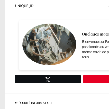
UNIQUE_ID
I
Quelques mots 
Bienvenue sur
Fo
passionnés du web
même envie de pa
tous.
Tweetez
#
SÉCURITÉ INFORMATIQUE