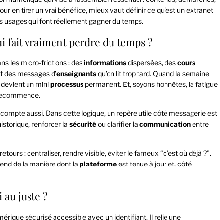
our en tirer un vrai bénéfice, mieux vaut définir ce qu’est un extranet
s usages qui font réellement gagner du temps.
ui fait vraiment perdre du temps ?
ans les micro-frictions : des
informations
dispersées, des
cours
et des messages d’
enseignants
qu’on lit trop tard. Quand la semaine
 devient un mini
processus
permanent. Et, soyons honnêtes, la fatigue
on recommence.
compte aussi. Dans cette logique, un repère utile côté messagerie est
istorique, renforcer la
sécurité
ou clarifier la
communication
entre
retours : centraliser, rendre visible, éviter le fameux “c’est où déjà ?”.
épend de la manière dont la
plateforme
est tenue à jour et, côté
 au juste ?
rique sécurisé accessible avec un identifiant. Il relie une