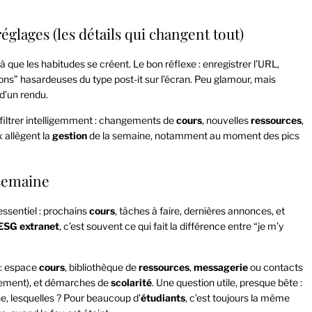
glages (les détails qui changent tout)
 là que les habitudes se créent. Le bon réflexe : enregistrer l’URL,
ions” hasardeuses du type post-it sur l’écran. Peu glamour, mais
 d’un rendu.
Ou filtrer intelligemment : changements de
cours
, nouvelles
ressources
,
x allègent la
gestion
de la semaine, notamment au moment des pics
 semaine
’essentiel : prochains
cours
, tâches à faire, dernières annonces, et
ESG
extranet
, c’est souvent ce qui fait la différence entre “je m’y
 : espace
cours
, bibliothèque de
ressources
,
messagerie
ou contacts
ement), et démarches de
scolarité
. Une question utile, presque bête :
e, lesquelles ? Pour beaucoup d’
étudiants
, c’est toujours la même