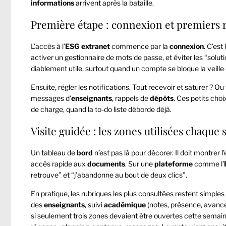
informations
arrivent après la bataille.
Première étape : connexion et premiers ré
L’accès à l’
ESG
extranet
commence par la
connexion
. C’est
activer un gestionnaire de mots de passe, et éviter les “solut
diablement utile, surtout quand un compte se bloque la veille
Ensuite, régler les notifications. Tout recevoir et saturer ? 
messages d’
enseignants
, rappels de
dépôts
. Ces petits choi
de charge, quand la to-do liste déborde déjà.
Visite guidée : les zones utilisées chaque
Un tableau de
bord
n’est pas là pour décorer. Il doit montrer l
accès rapide aux
documents
. Sur une
plateforme
comme l’
retrouve” et “j’abandonne au bout de deux clics”.
En pratique, les rubriques les plus consultées restent simples
des
enseignants
, suivi
académique
(notes, présence, avanc
si seulement trois zones devaient être ouvertes cette semain