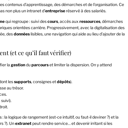
des contenus d’apprentissage, des démarches et de l’organisation. Ce
 pas non plus un intranet d’
entreprise
réservé à des salariés.
rme
qui regroupe : suivi des
cours
, accès aux
ressources
, démarches
 briques orientées carrière. Progressivement, avec la digitalisation des
rée, des
données
lisibles, une navigation qui aide au lieu d’ajouter de la
 (et ce qu’il faut vérifier)
fier la
gestion
du
parcours
et limiter la dispersion. On y attend
dont les
supports
, consignes et
dépôts
).
sse au trésor.
ces.
suivi).
roit.
 la logique de rangement (est-ce intuitif, ou faut-il deviner ?) et la
urs ?). Un
extranet
peut rendre service… et devenir irritant si les