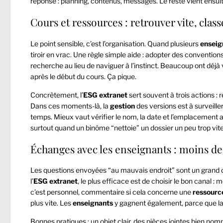
réponse : planning, contenus, messages. Le reste vient ensuite
Cours et ressources : retrouver vite, clas
Le point sensible, c’est l’organisation. Quand plusieurs
enseig
tiroir en vrac. Une règle simple aide : adopter des conventions
recherche au lieu de naviguer à l’instinct. Beaucoup ont déj
après le début du cours. Ça pique.
Concrètement, l’
ESG
extranet
sert souvent à trois actions :
Dans ces moments-là, la
gestion
des versions est à surveille
temps. Mieux vaut vérifier le nom, la date et l’emplacement a
surtout quand un binôme “nettoie” un dossier un peu trop vite
Échanges avec les enseignants : moins de
Les questions envoyées “au mauvais endroit” sont un grand c
l’
ESG
extranet
, le plus efficace est de choisir le bon canal :
c’est personnel, commentaire si cela concerne une
ressourc
plus vite. Les
enseignants
y gagnent également, parce que l
Bonnes pratiques : un objet clair, des pièces jointes bien no