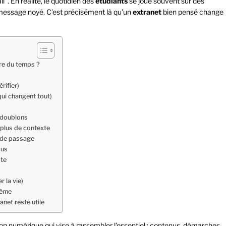
”. En réalité, le quotidien des
étudiants
se joue souvent sur des
n message noyé. C’est précisément là qu’un
extranet
bien pensé change
dre du temps ?
rifier)
qui changent tout)
s doublons
plus de contexte
t de passage
sus
ote
 la vie)
lème
anet reste utile
ion numérique qui vise à rassembler l’essentiel : contenus, démarches,