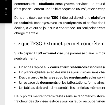
PREVIOUS POST
communauté —
étudiants
,
enseignants
, services — autour 
n’est pas seulement une “bibliothèque de
cours
”, et ce n’est
Dans une école comme l’
ESG
, l’idée est d’avoir une
platefo
de
scolarité
, échanges avec les
enseignants
, et parfois des
écoles, la valeur se joue sur la cohérence : un seul point d’ent
charge mentale.
Ce que l’ESG Extranet permet concrètement
Sur le papier, l’
ESG
extranet
vise une promesse claire : simpli
généralement :
Un accès rapide aux
cours
et aux
ressources
associées (
Un planning lisible, avec des mises à jour visibles sans cha
Des canaux d’
échanges
avec les
enseignants
et les servi
Un espace de
documents
utiles (attestations, formulaires, 
Un tableau de
bord
qui rassemble l’essentiel au même end
Deux points méritent d’être testés sans se raconter d’histoires :
fraîcheur des
données
(est-ce à jour, ou faut-il recouper aille