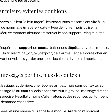
, quand le feu est éteint.
ser mieux, éviter les doublons
nants
publient “à leur façon”, les
ressources
ressemblent vite à un
 de nommage (matière + date + type de fichier), puis utiliser la
à vécu ce moment absurde : retrouver le bon support… cinq minutes
 récupérer un
support
de
cours
, réaliser des
dépôts
, suivre un module.
r. Un fichier “final_v7_ok_def.pdf”, cela arrive… et cela coûte cher en
vant envoi, puis garder une copie locale des livrables importants,
.
 messages perdus, plus de contexte
lassique. Et derrière, une réponse arrive… mais sans contexte. Sur
 message lié au
cours
si cela concerne tout le groupe, message direct si
e
précise. Résultat : moins d’aller-retour, et des réponses qui tombent
a demande est cadrée.
mmées, et une phrase qui rappelle le module. Autre point souvent