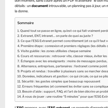
bon moment, sans courir après un PDF ni attendre “le bon mail
détails : un
document
introuvable, un planning pas à jour, u
la donne.
Sommaire
Quand tout se passe en ligne, qu’est-ce qui fait vraiment per
Extranet, ENT, intranet… on parle de quoi au juste ?
Ce que l’ESG Extranet permet concrètement (et ce qu’il faut vé
Première étape : connexion et premiers réglages (les détails 
Visite guidée : les zones utilisées chaque semaine
Cours et ressources : retrouver vite, classer mieux, éviter le
Échanges avec les enseignants : moins de messages perdus, 
Alternance, entreprises, partenaires : l’extranet comme poin
Projets et rendus : travailler à plusieurs sans se marcher des
Données, indicateurs et gestion : ce qui circule, ce qui se pil
Sécurité : les gestes simples que beaucoup repoussent
Erreurs fréquentes (et comment les éviter sans se compliquer
Besoin d’aide : support, FAQ, et l’art de bien décrire un prob
À vous de jouer : une routine “5 minutes” pour que l’ESG Extr
L’
ESG
propose, avec l’
ESG
extranet
, un exemple d’organisat