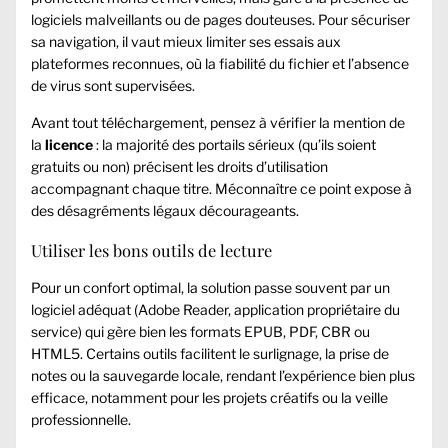
logiciels malveillants ou de pages douteuses. Pour sécuriser
sa navigation, il vaut mieux limiter ses essais aux
plateformes reconnues, où la fiabilité du fichier et l’absence
de virus sont supervisées.
Avant tout téléchargement, pensez à vérifier la mention de
la
licence
: la majorité des portails sérieux (qu’ils soient
gratuits ou non) précisent les droits d’utilisation
accompagnant chaque titre. Méconnaître ce point expose à
des désagréments légaux décourageants.
Utiliser les bons outils de lecture
Pour un confort optimal, la solution passe souvent par un
logiciel adéquat (Adobe Reader, application propriétaire du
service) qui gère bien les formats EPUB, PDF, CBR ou
HTML5. Certains outils facilitent le surlignage, la prise de
notes ou la sauvegarde locale, rendant l’expérience bien plus
efficace, notamment pour les projets créatifs ou la veille
professionnelle.