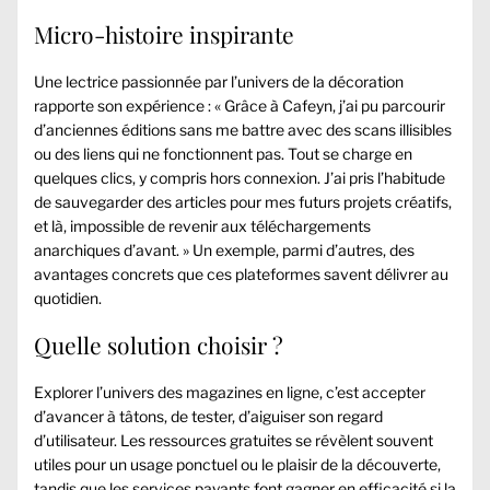
Micro-histoire inspirante
Une lectrice passionnée par l’univers de la décoration
rapporte son expérience : « Grâce à Cafeyn, j’ai pu parcourir
d’anciennes éditions sans me battre avec des scans illisibles
ou des liens qui ne fonctionnent pas. Tout se charge en
quelques clics, y compris hors connexion. J’ai pris l’habitude
de sauvegarder des articles pour mes futurs projets créatifs,
et là, impossible de revenir aux téléchargements
anarchiques d’avant. » Un exemple, parmi d’autres, des
avantages concrets que ces plateformes savent délivrer au
quotidien.
Quelle solution choisir ?
Explorer l’univers des magazines en ligne, c’est accepter
d’avancer à tâtons, de tester, d’aiguiser son regard
d’utilisateur. Les ressources gratuites se révèlent souvent
utiles pour un usage ponctuel ou le plaisir de la découverte,
tandis que les services payants font gagner en efficacité si la