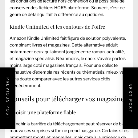
les conditions de lecture hors connexion ou la possibilité de
conserver des fichiers HORS plateforme. Souvent, c’est ce
genre de détail qui fait la différence au quotidien.
Kindle Unlimited et les contours de l’offre
Amazon Kindle Unlimited fait figure de solution polyvalente,
combinant livres et magazines. Cette alternative séduit
notamment ceux qui aiment jongler entre roman, actualité,
et magazine spécialisé. Néanmoins, le choix s’avère parfois
moins large côté magazines français. Pour une collecte
exhaustive d’exemplaires récents ou thématisés, mieux vaut
sans doute comparer avec les autres services cités
PREVIOUS POST
précédemment.
NEXT POST
Conseils pour télécharger vos magazines
Choisir une plateforme fiable
Franchir la barrière du téléchargement peut réserver de bien
mauvaises surprises si l’on ne prend pas garde. Certains sites
promettent monts et merveilles, mais gare à la présence de