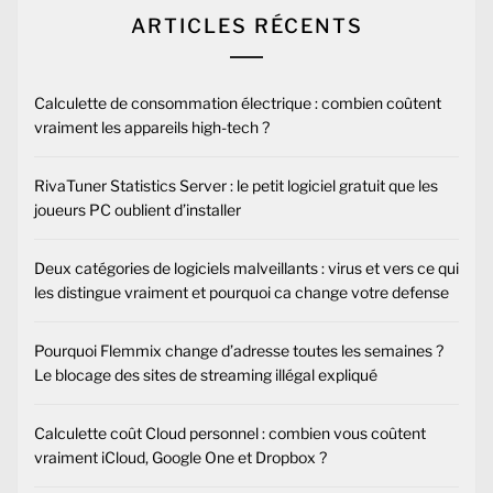
ARTICLES RÉCENTS
Calculette de consommation électrique : combien coûtent
vraiment les appareils high-tech ?
RivaTuner Statistics Server : le petit logiciel gratuit que les
joueurs PC oublient d’installer
Deux catégories de logiciels malveillants : virus et vers ce qui
les distingue vraiment et pourquoi ca change votre defense
Pourquoi Flemmix change d’adresse toutes les semaines ?
Le blocage des sites de streaming illégal expliqué
Calculette coût Cloud personnel : combien vous coûtent
vraiment iCloud, Google One et Dropbox ?