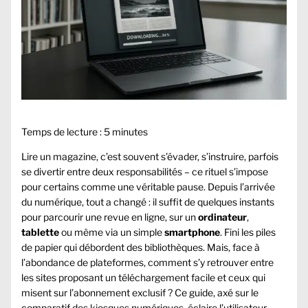
Temps de lecture :
5
minutes
Lire un magazine, c’est souvent s’évader, s’instruire, parfois
se divertir entre deux responsabilités – ce rituel s’impose
pour certains comme une véritable pause. Depuis l’arrivée
du numérique, tout a changé : il suffit de quelques instants
pour parcourir une revue en ligne, sur un
ordinateur
,
tablette
ou même via un simple
smartphone
. Fini les piles
de papier qui débordent des bibliothèques. Mais, face à
l’abondance de plateformes, comment s’y retrouver entre
les sites proposant un téléchargement facile et ceux qui
misent sur l’abonnement exclusif ? Ce guide, axé sur le
comparatif des kiosques numériques, éclaire l’utilisateur