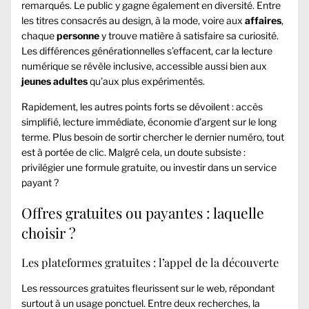
remarqués. Le public y gagne également en diversité. Entre
les titres consacrés au design, à la mode, voire aux
affaires
,
chaque
personne
y trouve matière à satisfaire sa curiosité.
Les différences générationnelles s’effacent, car la lecture
numérique se révèle inclusive, accessible aussi bien aux
jeunes adultes
qu’aux plus expérimentés.
Rapidement, les autres points forts se dévoilent : accès
simplifié, lecture immédiate, économie d’argent sur le long
terme. Plus besoin de sortir chercher le dernier numéro, tout
est à portée de clic. Malgré cela, un doute subsiste :
privilégier une formule gratuite, ou investir dans un service
payant ?
Offres gratuites ou payantes : laquelle
choisir ?
Les plateformes gratuites : l’appel de la découverte
Les ressources gratuites fleurissent sur le web, répondant
surtout à un usage ponctuel. Entre deux recherches, la