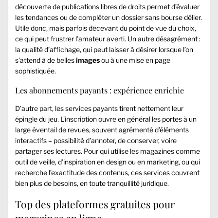
découverte de publications libres de droits permet d’évaluer
les tendances ou de compléter un dossier sans bourse délier.
Utile donc, mais parfois décevant du point de vue du choix,
ce qui peut frustrer l’amateur averti. Un autre désagrément :
la qualité d’affichage, qui peut laisser à désirer lorsque l’on
s’attend à de belles
images
ou à une mise en page
sophistiquée.
Les abonnements payants : expérience enrichie
D’autre part, les services payants tirent nettement leur
épingle du jeu. L’inscription ouvre en général les portes à un
large éventail de revues, souvent agrémenté d’éléments
interactifs – possibilité d’annoter, de conserver, voire
partager ses lectures. Pour qui utilise les magazines comme
outil de veille, d’inspiration en design ou en marketing, ou qui
recherche l’exactitude des contenus, ces services couvrent
bien plus de besoins, en toute tranquillité juridique.
Top des plateformes gratuites pour