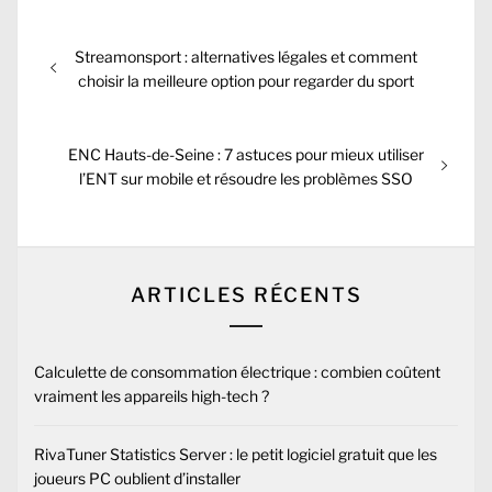
Navigation
Previous
Streamonsport : alternatives légales et comment
de
post:
choisir la meilleure option pour regarder du sport
l’article
Next
ENC Hauts-de-Seine : 7 astuces pour mieux utiliser
post:
l’ENT sur mobile et résoudre les problèmes SSO
ARTICLES RÉCENTS
Calculette de consommation électrique : combien coûtent
vraiment les appareils high-tech ?
RivaTuner Statistics Server : le petit logiciel gratuit que les
joueurs PC oublient d’installer