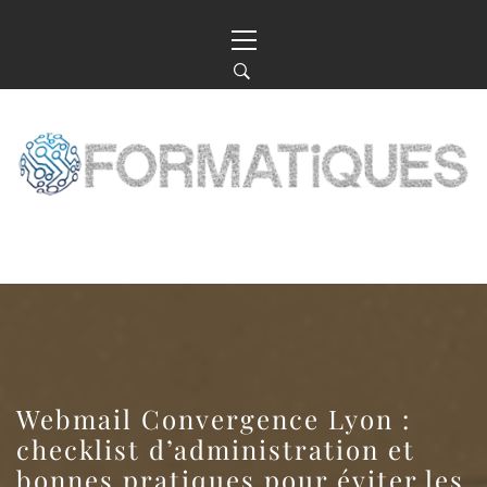
Skip
Primary
to
Menu
content
LE WEB, LA TECH, L’INFO : TOUT
COMMENCE ICI
Webmail Convergence Lyon :
checklist d’administration et
bonnes pratiques pour éviter les