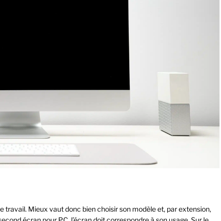
de travail. Mieux vaut donc bien choisir son modèle et, par extension,
n second écran pour PC, l’écran doit correspondre à son usage. Sur le