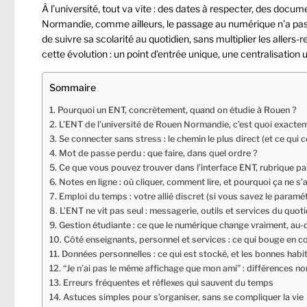
À l’université, tout va vite : des dates à respecter, des doc
Normandie, comme ailleurs, le passage au numérique n’a pas 
de suivre sa scolarité au quotidien, sans multiplier les allers-
cette évolution : un point d’entrée unique, une centralisation u
Sommaire
Pourquoi un ENT, concrètement, quand on étudie à Rouen ?
L’ENT de l’université de Rouen Normandie, c’est quoi exacte
Se connecter sans stress : le chemin le plus direct (et ce qui 
Mot de passe perdu : que faire, dans quel ordre ?
Ce que vous pouvez trouver dans l’interface ENT, rubrique pa
Notes en ligne : où cliquer, comment lire, et pourquoi ça ne s’
Emploi du temps : votre allié discret (si vous savez le paramét
L’ENT ne vit pas seul : messagerie, outils et services du quoti
Gestion étudiante : ce que le numérique change vraiment, au-d
Côté enseignants, personnel et services : ce qui bouge en c
Données personnelles : ce qui est stocké, et les bonnes habi
“Je n’ai pas le même affichage que mon ami” : différences n
Erreurs fréquentes et réflexes qui sauvent du temps
Astuces simples pour s’organiser, sans se compliquer la vie