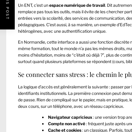
PREVIOUS POST
Un ENT, c’est un
espace numérique de travail
. Dit autrement
remplace pas tous les outils, mais il évite de les chercher pa
entrées vers la scolarité, des services de communication, de
pédagogiques. C’est aussi, à sa manière, un exemple d’EdTech
hétérogènes, avec une authentification unique.
En Normandie, cette interface a aussi une fonction discrète 
même formation, tout le monde n’a pas les mêmes droits, mai
moins d’hésitation, moins de “c’était où déjà ?”, plus de con
surtout quand plusieurs plateformes se répondent (cours, biblio
Se connecter sans stress : le chemin le plu
La logique d’accès est généralement la suivante : passer par le 
identifiants institutionnels. La première connexion peut deman
de passe. Rien de compliqué sur le papier, mais en pratique,
deux cours, sur un téléphone, avec un réseau capricieux.
Navigateur capricieux
: une version trop an
Compte non activé
: fréquent juste après un
Cache et cookies
: un classique. Parfois, tou