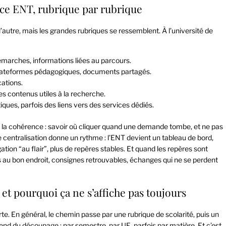
ace ENT, rubrique par rubrique
 l’autre, mais les grandes rubriques se ressemblent. À l’université de
 démarches, informations liées au parcours.
 plateformes pédagogiques, documents partagés.
cations.
es contenus utiles à la recherche.
tiques, parfois des liens vers des services dédiés.
ais la cohérence : savoir où cliquer quand une demande tombe, et ne pas
centralisation donne un rythme : l’ENT devient un tableau de bord,
tion “au flair”, plus de repères stables. Et quand les repères sont
es au bon endroit, consignes retrouvables, échanges qui ne se perdent
 et pourquoi ça ne s’affiche pas toujours
rte. En général, le chemin passe par une rubrique de scolarité, puis un
épend du découpage : par semestre, par UE, parfois par matière. Et c’est