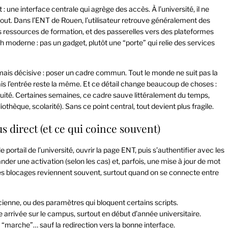
 : une interface centrale qui agrège des accès. À l’université, il ne
rtout. Dans l’ENT de Rouen, l’utilisateur retrouve généralement des
s ressources de formation, et des passerelles vers des plateformes
 moderne : pas un gadget, plutôt une “porte” qui relie des services
mais décisive : poser un cadre commun. Tout le monde ne suit pas la
s l’entrée reste la même. Et ce détail change beaucoup de choses :
tinuité. Certaines semaines, ce cadre sauve littéralement du temps,
thèque, scolarité). Sans ce point central, tout devient plus fragile.
s direct (et ce qui coince souvent)
portail de l’université, ouvrir la page ENT, puis s’authentifier avec les
der une activation (selon les cas) et, parfois, une mise à jour de mot
 les blocages reviennent souvent, surtout quand on se connecte entre
cienne, ou des paramètres qui bloquent certains scripts.
e arrivée sur le campus, surtout en début d’année universitaire.
t “marche”… sauf la redirection vers la bonne interface.