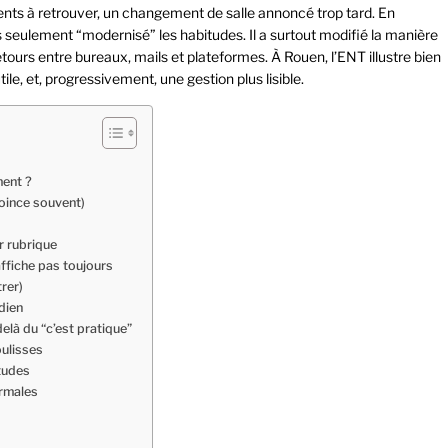
uments à retrouver, un changement de salle annoncé trop tard. En
seulement “modernisé” les habitudes. Il a surtout modifié la manière
retours entre bureaux, mails et plateformes. À Rouen, l’ENT illustre bien
tile, et, progressivement, une gestion plus lisible.
ment ?
coince souvent)
r rubrique
affiche pas toujours
rer)
dien
elà du “c’est pratique”
oulisses
tudes
ormales