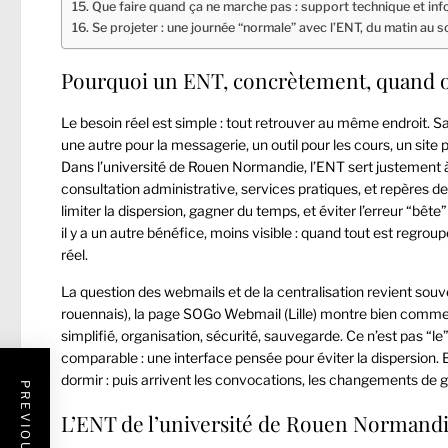
Que faire quand ça ne marche pas : support technique et inf
Se projeter : une journée “normale” avec l’ENT, du matin au s
Pourquoi un ENT, concrètement, quand o
Le besoin réel est simple : tout retrouver au même endroit. Sa
une autre pour la messagerie, un outil pour les cours, un site 
Dans l’université de Rouen Normandie, l’ENT sert justement à
consultation administrative, services pratiques, et repères d
limiter la dispersion, gagner du temps, et éviter l’erreur “bête
il y a un autre bénéfice, moins visible : quand tout est regroupé
réel.
La question des webmails et de la centralisation revient sou
rouennais), la page
SOGo Webmail (Lille)
montre bien comment
simplifié, organisation, sécurité, sauvegarde. Ce n’est pas “l
comparable : une interface pensée pour éviter la dispersion. B
dormir : puis arrivent les convocations, les changements de g
L’ENT de l’université de Rouen Normandie