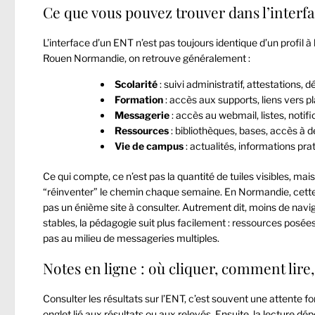
Ce que vous pouvez trouver dans l’interf
L’interface d’un ENT n’est pas toujours identique d’un profil à
Rouen Normandie, on retrouve généralement :
Scolarité
: suivi administratif, attestations,
Formation
: accès aux supports, liens vers
Messagerie
: accès au webmail, listes, notifi
Ressources
: bibliothèques, bases, accès à d
Vie de campus
: actualités, informations pra
Ce qui compte, ce n’est pas la quantité de tuiles visibles, m
“réinventer” le chemin chaque semaine. En Normandie, cette 
pas un énième site à consulter. Autrement dit, moins de naviga
stables, la pédagogie suit plus facilement : ressources posé
pas au milieu de messageries multiples.
Notes en ligne : où cliquer, comment lire,
Consulter les résultats sur l’ENT, c’est souvent une attente fo
onglet lié aux résultats ou aux relevés. Ensuite, la lecture d