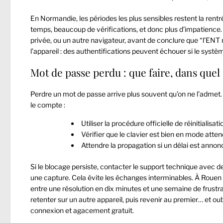
En Normandie, les périodes les plus sensibles restent la r
temps, beaucoup de vérifications, et donc plus d’impatience. D
privée, ou un autre navigateur, avant de conclure que “l’ENT ne
l’appareil : des authentifications peuvent échouer si le systèm
Mot de passe perdu : que faire, dans quel
Perdre un mot de passe arrive plus souvent qu’on ne l’admet. L’
le compte :
Utiliser la procédure officielle de réinitialisat
Vérifier que le clavier est bien en mode a
Attendre la propagation si un délai est anno
Si le blocage persiste, contacter le support technique avec de
une capture. Cela évite les échanges interminables. À Rouen 
entre une résolution en dix minutes et une semaine de frustra
retenter sur un autre appareil, puis revenir au premier… et oub
connexion et agacement gratuit.