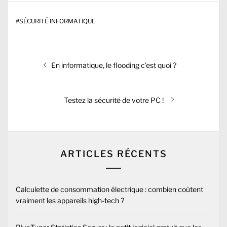
#
SÉCURITÉ INFORMATIQUE
Navigation
Previous
En informatique, le flooding c’est quoi ?
de
post:
l’article
Next
Testez la sécurité de votre PC !
post:
ARTICLES RÉCENTS
Calculette de consommation électrique : combien coûtent
vraiment les appareils high-tech ?