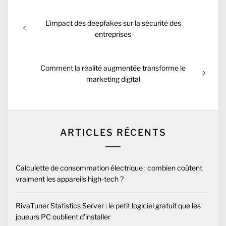
Navigation
Previous
L’impact des deepfakes sur la sécurité des
de
post:
entreprises
l’article
Next
Comment la réalité augmentée transforme le
post:
marketing digital
ARTICLES RÉCENTS
Calculette de consommation électrique : combien coûtent
vraiment les appareils high-tech ?
RivaTuner Statistics Server : le petit logiciel gratuit que les
joueurs PC oublient d’installer