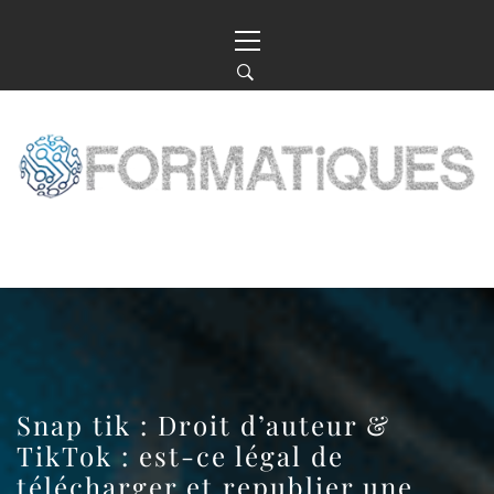
Skip
Primary
to
Menu
content
LE WEB, LA TECH, L’INFO : TOUT
COMMENCE ICI
Snap tik : Droit d’auteur &
TikTok : est-ce légal de
télécharger et republier une