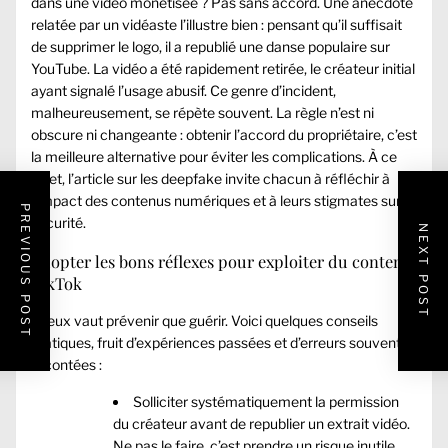
dans une vidéo monétisée ? Pas sans accord. Une anecdote
relatée par un vidéaste l’illustre bien : pensant qu’il suffisait
de supprimer le logo, il a republié une danse populaire sur
YouTube. La vidéo a été rapidement retirée, le créateur initial
ayant signalé l’usage abusif. Ce genre d’incident,
malheureusement, se répète souvent. La règle n’est ni
obscure ni changeante : obtenir l’accord du propriétaire, c’est
la meilleure alternative pour éviter les complications. À ce
sujet, l’article sur les
deepfake
invite chacun à réfléchir à
l’impact des contenus numériques et à leurs stigmates sur la
PREVIOUS POST
sécurité.
NEXT POST
Adopter les bons réflexes pour exploiter du contenu
TikTok
Mieux vaut prévenir que guérir. Voici quelques conseils
pratiques, fruit d’expériences passées et d’erreurs souvent
racontées :
Solliciter systématiquement la permission
du créateur avant de republier un extrait vidéo.
Ne pas le faire, c’est prendre un risque inutile.