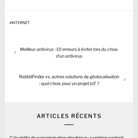
#
INTERNET
Navigation
Previous
Meilleur antivirus : 10 erreurs à éviter lors du choix
de
post:
d’un antivirus
l’article
Next
RabbitFinder vs. autres solutions de géolocalisation
post:
: quel choix pour un projet IoT ?
ARTICLES RÉCENTS
Calculette de consommation électrique : combien coûtent